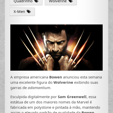
Quadrinho
Wolverine
X-Men
A empresa americana
Bowen
anunciou esta semana
uma excelente figura do
Wolverine
exibindo suas
garras de
adamantium
.
Esculpida digitalmente por
Sam Greenwell
, essa
estátua de um dos maiores nomes da Marvel é
fabricada em polystone e pintada à mão, mantendo
assim o elevado padrão de qualidade da
Bowen
.