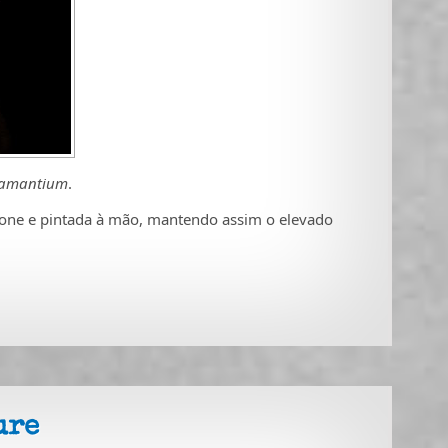
amantium
.
tone e pintada à mão, mantendo assim o elevado
ure