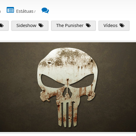
a
Estátuas
/
Sideshow
The Punisher
Vídeos