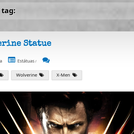
 tag:
erine Statue
a
Estátuas
/
Wolverine
X-Men